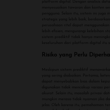
platform digital. Dengan analisis da
menyesuaikan tawaran dan konten ses
pengguna. Selain itu, sistem ini ju
strategis yang lebih baik, berdasarkan
perusahaan ritel dapat menggunakan s
lebih efisien, mengurangi kelebihan s
sistem prediktif tidak hanya meningka
keseluruhan dari platform digital itu s
Risiko yang Perlu Diperha
Meskipun sistem prediktif menawarka
yang sering diabaikan. Pertama, kete
dapat menyebabkan bias dalam keputu
digunakan tidak mencakup variasi peril
akurat. Selain itu, masalah privasi d
mungkin merasa tidak nyaman jika da
jelas. Oleh karena itu, pemahaman te