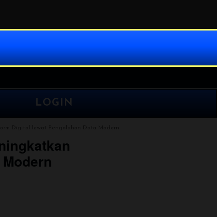
rpercaya
Situs Game Online
LOGIN
DAFTAR
Gaming
LOGIN
atform Digital lewat Pengolahan Data Modern
eningkatkan
a Modern