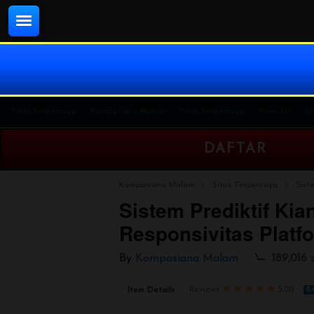
Situs Berita Terpercaya
Kompasiana Malam
Contac
Situs Terpercaya
Kompasiana Malam
Situs Terpercaya
Provider
G
DAFTAR
Kompasiana Malam
Situs Terpercaya
Sist
Sistem Prediktif Kia
Responsivitas Platf
By
Kompasiana Malam
189,016
s
5.00
Reviews
5.00
Item Details
8,