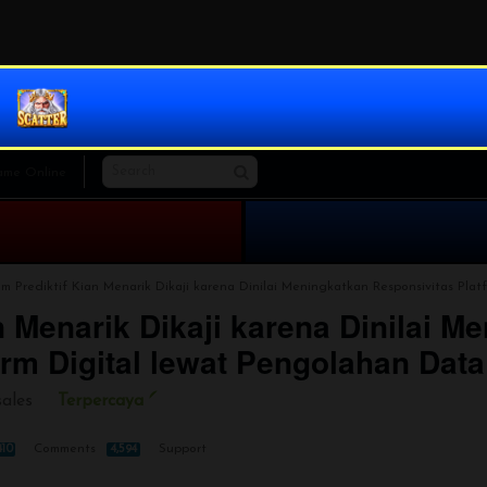
Situs Te
t Us
Game Online
Tentang Kami
Info
Forum
Situs
ame Online
Game
Online
Resmi
em Prediktif Kian Menarik Dikaji karena Dinilai Meningkatkan Responsivitas Pl
n Menarik Dikaji karena Dinilai M
orm Digital lewat Pengolahan Dat
ales
Terpercaya
Comments
Support
410
4,594