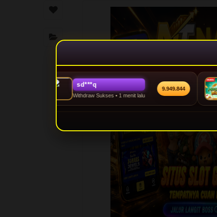
stars
sd***q
lb
922
9.949.844
Withdraw Sukses • 1 menit lalu
With