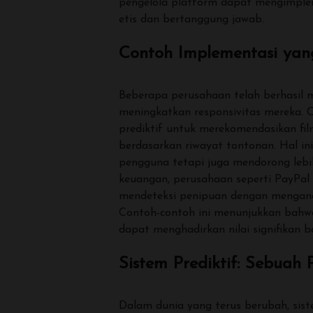
pengelola platform dapat mengimplem
etis dan bertanggung jawab.
Contoh Implementasi yang
Beberapa perusahaan telah berhasil 
meningkatkan responsivitas mereka. 
prediktif untuk merekomendasikan fi
berdasarkan riwayat tontonan. Hal i
pengguna tetapi juga mendorong lebih
keuangan, perusahaan seperti PayPal
mendeteksi penipuan dengan menganal
Contoh-contoh ini menunjukkan bahwa
dapat menghadirkan nilai signifikan b
Sistem Prediktif: Sebuah
Dalam dunia yang terus berubah, sist