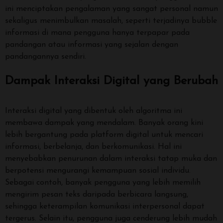
ini menciptakan pengalaman yang sangat personal namun
sekaligus menimbulkan masalah, seperti terjadinya bubble
informasi di mana pengguna hanya terpapar pada
pandangan atau informasi yang sejalan dengan
pandangannya sendiri.
Dampak Interaksi Digital yang Berubah
Interaksi digital yang dibentuk oleh algoritma ini
membawa dampak yang mendalam. Banyak orang kini
lebih bergantung pada platform digital untuk mencari
informasi, berbelanja, dan berkomunikasi. Hal ini
menyebabkan penurunan dalam interaksi tatap muka dan
berpotensi mengurangi kemampuan sosial individu.
Sebagai contoh, banyak pengguna yang lebih memilih
mengirim pesan teks daripada berbicara langsung,
sehingga keterampilan komunikasi interpersonal dapat
tergerus. Selain itu, pengguna juga cenderung lebih mudah