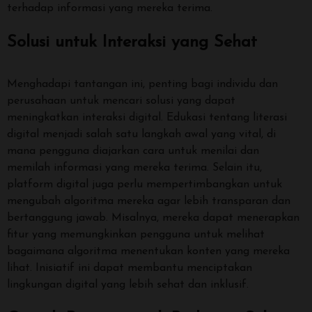
terhadap informasi yang mereka terima.
Solusi untuk Interaksi yang Sehat
Menghadapi tantangan ini, penting bagi individu dan
perusahaan untuk mencari solusi yang dapat
meningkatkan interaksi digital. Edukasi tentang literasi
digital menjadi salah satu langkah awal yang vital, di
mana pengguna diajarkan cara untuk menilai dan
memilah informasi yang mereka terima. Selain itu,
platform digital juga perlu mempertimbangkan untuk
mengubah algoritma mereka agar lebih transparan dan
bertanggung jawab. Misalnya, mereka dapat menerapkan
fitur yang memungkinkan pengguna untuk melihat
bagaimana algoritma menentukan konten yang mereka
lihat. Inisiatif ini dapat membantu menciptakan
lingkungan digital yang lebih sehat dan inklusif.