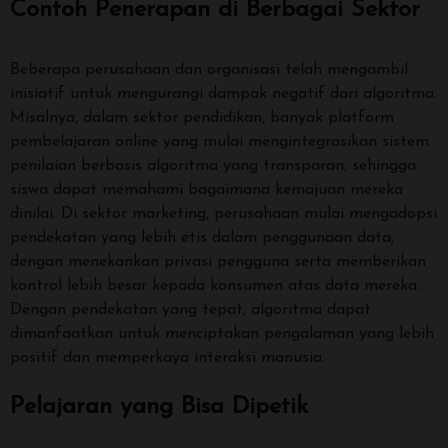
Contoh Penerapan di Berbagai Sektor
Beberapa perusahaan dan organisasi telah mengambil
inisiatif untuk mengurangi dampak negatif dari algoritma.
Misalnya, dalam sektor pendidikan, banyak platform
pembelajaran online yang mulai mengintegrasikan sistem
penilaian berbasis algoritma yang transparan, sehingga
siswa dapat memahami bagaimana kemajuan mereka
dinilai. Di sektor marketing, perusahaan mulai mengadopsi
pendekatan yang lebih etis dalam penggunaan data,
dengan menekankan privasi pengguna serta memberikan
kontrol lebih besar kepada konsumen atas data mereka.
Dengan pendekatan yang tepat, algoritma dapat
dimanfaatkan untuk menciptakan pengalaman yang lebih
positif dan memperkaya interaksi manusia.
Pelajaran yang Bisa Dipetik