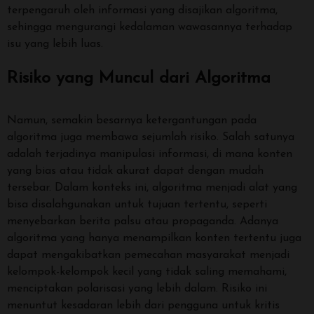
terpengaruh oleh informasi yang disajikan algoritma,
sehingga mengurangi kedalaman wawasannya terhadap
isu yang lebih luas.
Risiko yang Muncul dari Algoritma
Namun, semakin besarnya ketergantungan pada
algoritma juga membawa sejumlah risiko. Salah satunya
adalah terjadinya manipulasi informasi, di mana konten
yang bias atau tidak akurat dapat dengan mudah
tersebar. Dalam konteks ini, algoritma menjadi alat yang
bisa disalahgunakan untuk tujuan tertentu, seperti
menyebarkan berita palsu atau propaganda. Adanya
algoritma yang hanya menampilkan konten tertentu juga
dapat mengakibatkan pemecahan masyarakat menjadi
kelompok-kelompok kecil yang tidak saling memahami,
menciptakan polarisasi yang lebih dalam. Risiko ini
menuntut kesadaran lebih dari pengguna untuk kritis