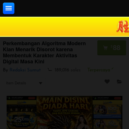
DAFTAR
LOGIN
Redaksi Sumut
Situs Terpercaya
Perkembangan Algoritma Modern Kian Menarik Disorot karena Membentuk Karakter Aktivitas Digital Masa Kini
Perkembangan Algoritma Modern
88
$
Kian Menarik Disorot karena
Membentuk Karakter Aktivitas
Digital Masa Kini
By
Redaksi Sumut
189,016
sales
Terpercaya
Item Details