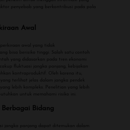
aktor penyebab yang berkontribusi pada pola
kiraan Awal
perkiraan awal yang tidak
g bisa berisiko tinggi. Salah satu contoh
ntah yang didasarkan pada tren ekonomi
cakup fluktuasi jangka panjang, kebijakan
ahkan kontraproduktif. Oleh karena itu,
ang terlihat jelas dalam jangka pendek
ang lebih kompleks. Penelitian yang lebih
utuhkan untuk memahami risiko ini.
 Berbagai Bidang
si jangka panjang dapat ditemukan dalam