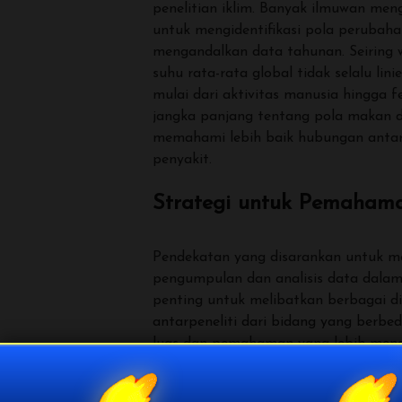
penelitian iklim. Banyak ilmuwan me
untuk mengidentifikasi pola perubahan
mengandalkan data tahunan. Seirin
suhu rata-rata global tidak selalu lin
mulai dari aktivitas manusia hingga 
jangka panjang tentang pola makan 
memahami lebih baik hubungan antara
penyakit.
Strategi untuk Pemahama
Pendekatan yang disarankan untuk m
pengumpulan dan analisis data dalam 
penting untuk melibatkan berbagai dis
antarpeneliti dari bidang yang berbe
luas dan pemahaman yang lebih mend
data historis juga dapat membantu m
masa depan, memberikan pandangan 