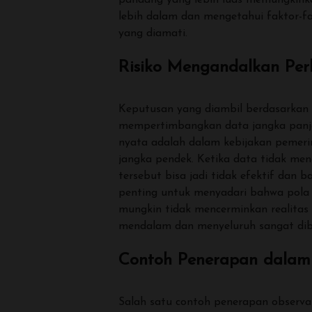
lebih dalam dan mengetahui faktor-f
yang diamati.
Risiko Mengandalkan Per
Keputusan yang diambil berdasarkan 
mempertimbangkan data jangka panjan
nyata adalah dalam kebijakan pemeri
jangka pendek. Ketika data tidak men
tersebut bisa jadi tidak efektif dan b
penting untuk menyadari bahwa pola y
mungkin tidak mencerminkan realitas y
mendalam dan menyeluruh sangat dib
Contoh Penerapan dalam
Salah satu contoh penerapan observa