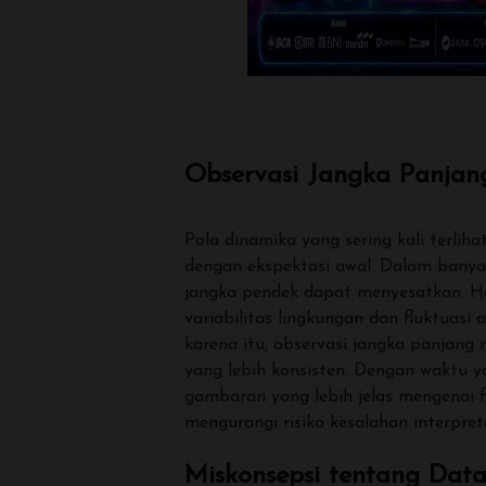
Observasi Jangka Panjan
Pola dinamika yang sering kali terliha
dengan ekspektasi awal. Dalam banyak 
jangka pendek dapat menyesatkan. Hal
variabilitas lingkungan dan fluktuas
karena itu, observasi jangka panjang 
yang lebih konsisten. Dengan waktu y
gambaran yang lebih jelas mengenai f
mengurangi risiko kesalahan interpreta
Miskonsepsi tentang Dat