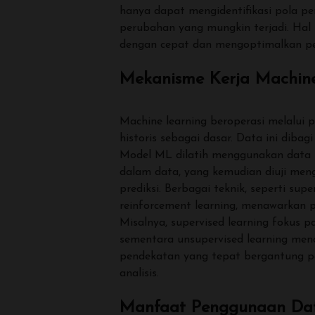
hanya dapat mengidentifikasi pola p
perubahan yang mungkin terjadi. Hal
dengan cepat dan mengoptimalkan p
Mekanisme Kerja Machin
Machine learning beroperasi melalui
historis sebagai dasar. Data ini dibagi
Model ML dilatih menggunakan data 
dalam data, yang kemudian diuji men
prediksi. Berbagai teknik, seperti supe
reinforcement learning, menawarkan
Misalnya, supervised learning fokus p
sementara unsupervised learning menc
pendekatan yang tepat bergantung pa
analisis.
Manfaat Penggunaan Data