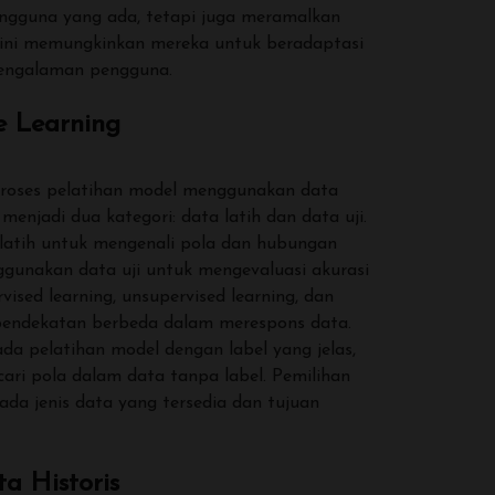
engguna yang ada, tetapi juga meramalkan
 ini memungkinkan mereka untuk beradaptasi
engalaman pengguna.
e Learning
 proses pelatihan model menggunakan data
 menjadi dua kategori: data latih dan data uji.
latih untuk mengenali pola dan hubungan
ggunakan data uji untuk mengevaluasi akurasi
rvised learning, unsupervised learning, dan
 pendekatan berbeda dalam merespons data.
ada pelatihan model dengan label yang jelas,
ari pola dalam data tanpa label. Pemilihan
da jenis data yang tersedia dan tujuan
 Historis