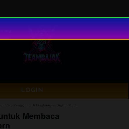
rpercaya
Situs Game Online
LOGIN
DAFTAR
aming
LOGIN
n Pola Pengguna di Lingkungan Digital Modern
n untuk Membaca
ern