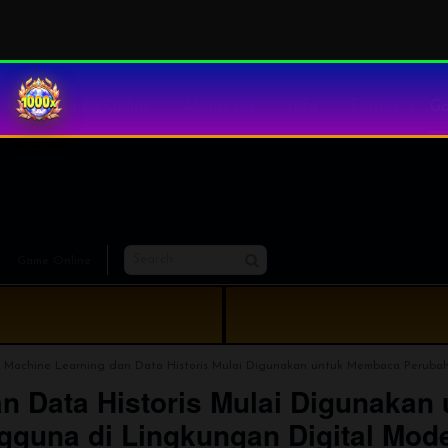
Situs Te
t Us
Game Online
About me
Info
Forum
G
Situs
Game Online
Game
Online
Resmi
Machine Learning dan Data Historis Mulai Digunakan untuk Membaca Perubaha
n Data Historis Mulai Digunaka
gguna di Lingkungan Digital Mod