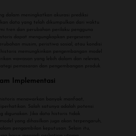
ng dalam meningkatkan akurasi prediksi
kan data yang telah dikumpulkan dari waktu
i tren dan perubahan perilaku pengguna
 historis dapat mengungkapkan pergeseran
rubahan musim, peristiwa sosial, atau kondisi
ta historis memungkinkan pengembangan model
rikan wawasan yang lebih dalam dan relevan,
trategi pemasaran dan pengembangan produk.
lam Implementasi
historis menawarkan banyak manfaat,
iperhatikan. Salah satunya adalah potensi
 digunakan. Jika data historis tidak
model yang dihasilkan juga akan terpengaruh,
lam pengambilan keputusan. Selain itu,
uga harus menjadi perhatian utama.