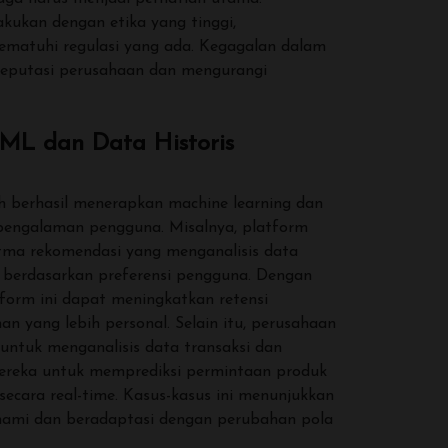
kukan dengan etika yang tinggi,
mematuhi regulasi yang ada. Kegagalan dalam
 reputasi perusahaan dan mengurangi
ML dan Data Historis
 berhasil menerapkan machine learning dan
pengalaman pengguna. Misalnya, platform
tma rekomendasi yang menganalisis data
u berdasarkan preferensi pengguna. Dengan
form ini dapat meningkatkan retensi
 yang lebih personal. Selain itu, perusahaan
untuk menganalisis data transaksi dan
ereka untuk memprediksi permintaan produk
secara real-time. Kasus-kasus ini menunjukkan
hami dan beradaptasi dengan perubahan pola