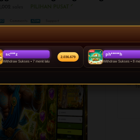
1,002
sales
PILIHAN PUSAT
Comments
Support
410
4,594
Regula
z
ph*****h
Regu
2.036.679
Inc
Si
 Sukses • 7 menit lalu
Withdraw Sukses • 8 menit lalu
Use, 
Inc
Ag
prod
Inc
Si
The t
Pl
buyer
Te
View
license
details