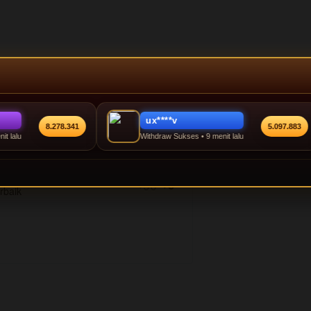
90
$
r License
ux****v
90
lar License
$
8.278.341
5.097.883
SELECTED
luded:
tus Terpercaya
Withdraw Sukses • 9 menit lalu
by you or one client, in a single end
luded:
en Resmi
uct which end users
luded:
are not
charged for.
tus Resmi
otal price includes the item price and a
atform Berlisensi Resmi &
90
9
$
$
 fee.
rbaik