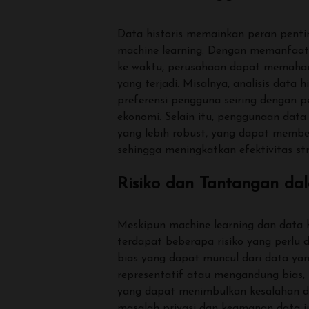
Data historis memainkan peran penti
machine learning. Dengan memanfaat
ke waktu, perusahaan dapat memaham
yang terjadi. Misalnya, analisis data
preferensi pengguna seiring dengan pe
ekonomi. Selain itu, penggunaan da
yang lebih robust, yang dapat membe
sehingga meningkatkan efektivitas s
Risiko dan Tantangan da
Meskipun machine learning dan data 
terdapat beberapa risiko yang perlu d
bias yang dapat muncul dari data yang
representatif atau mengandung bias, 
yang dapat menimbulkan kesalahan da
masalah privasi dan keamanan data j