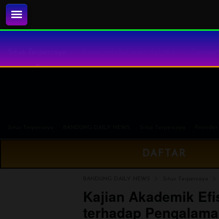
Situs Terpercaya
BANDUNG DAILY NEWS
Contac
Situs Terpercaya
BANDUNG DAILY NEWS
Situs Terpercaya
Provider
DAFTAR
BANDUNG DAILY NEWS
Situs Terpercaya
Kajian Akademik Efi
terhadap Pengalama