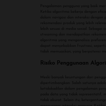
Pengalaman pengguna yang baik merup
Ketika algoritma bekerja dengan efi
dalam navigasi dan interaksi dengan p
rekomendasi produk yang lebih releva
lebih sesuai di media sosial. Sebagai
streaming dan mendapatkan rekomendas
algoritma yang menganalisis preferen
dapat menyebabkan frustrasi, seperti
tidak memuaskan, yang berpotensi m
Risiko Penggunaan Algori
Meski banyak keuntungan dari penggun
dipertimbangkan. Salah satunya ada
ketidakadilan dalam pengalaman pengg
pada data yang tidak representatif, 
tidak akurat. Selain itu, ketergantu
mengurangi interaksi manusia. Ketik