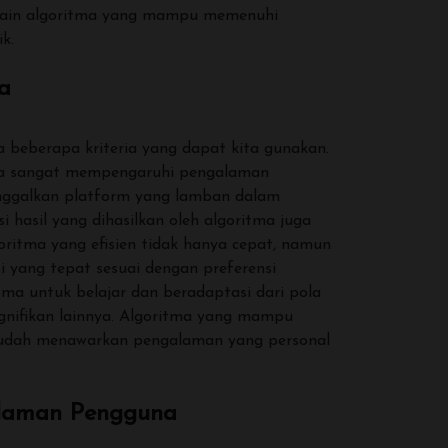
sain algoritma yang mampu memenuhi
k.
ma
a beberapa kriteria yang dapat kita gunakan.
ma sangat mempengaruhi pengalaman
nggalkan platform yang lamban dalam
 hasil yang dihasilkan oleh algoritma juga
ritma yang efisien tidak hanya cepat, namun
yang tepat sesuai dengan preferensi
ma untuk belajar dan beradaptasi dari pola
ignifikan lainnya. Algoritma yang mampu
mudah menawarkan pengalaman yang personal
laman Pengguna