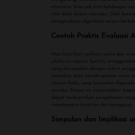
otomatis, bisa jadi kita kehilangan 
nilai lebih dalam interaksi. Oleh kar
mengevaluasi algoritma secara berkala
Contoh Praktis Evaluasi 
Mari kita lihat aplikasi nyata dari ev
platform seperti Spotify menggunak
yang disesuaikan dengan selera pengg
terhadap data mendengarkan serta tr
umpan balik, yang kemudian diguna
mereka. Situasi ini menunjukkan baga
dapat menciptakan pengalaman yang 
membangun loyalitas dari pengguna.
Simpulan dan Implikasi 