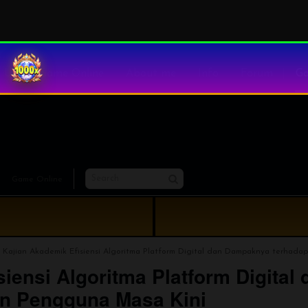
Situs Te
t Us
Game Online
About me
Info
Forum
G
Situs
Game Online
Game
Online
Resmi
Kajian Akademik Efisiensi Algoritma Platform Digital dan Dampaknya terhad
siensi Algoritma Platform Digita
n Pengguna Masa Kini