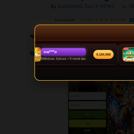
By
BANDUNG DAILY NEWS
12
5.00
Reviews
5.00
Item Details
8,
stars
nw***o
io***
9.184.968
Withdraw Sukses • 9 menit lalu
Withdraw