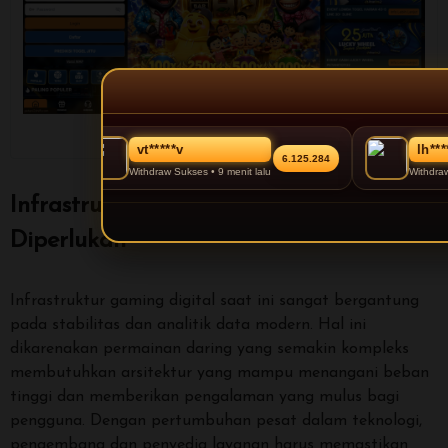
vt*****v
lh*****
Show More
826.186
6.125.284
Withdraw Sukses • 9 menit lalu
Withdraw Su
Infrastruktur Gaming Digital yang
Diperlukan
Infrastruktur gaming digital saat ini sangat bergantung
pada stabilitas dan analitik data modern. Hal ini
dikarenakan permainan daring yang semakin kompleks
membutuhkan arsitektur yang mampu menangani beban
tinggi dan memberikan pengalaman yang mulus bagi
pengguna. Dengan pertumbuhan pesat dalam teknologi,
pengembang dan penyedia layanan harus memastikan