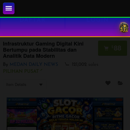
DAFTAR
LOGIN
MEDAN DAILY NEWS
Situs Terpercaya
Infrastruktur Gaming Digital Kini Bertumpu pada Stabilitas dan Analitik Data Modern
Infrastruktur Gaming Digital Kini
88
$
Bertumpu pada Stabilitas dan
Analitik Data Modern
By
MEDAN DAILY NEWS
121,002
sales
PILIHAN PUSAT
Item Details