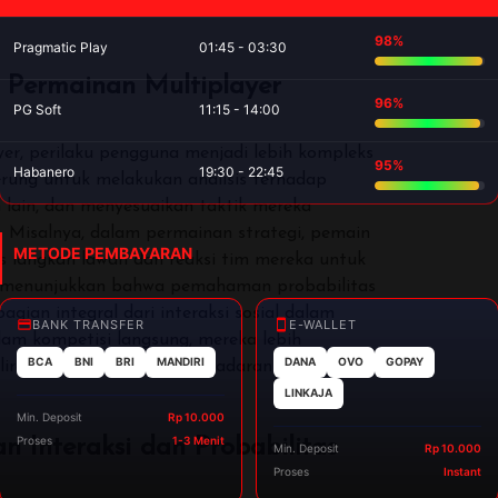
ks permainan mengalami transformasi yang
98%
Pragmatic Play
01:45 - 03:30
 Permainan Multiplayer
96%
PG Soft
11:15 - 14:00
er, perilaku pengguna menjadi lebih kompleks
95%
Habanero
19:30 - 22:45
derung untuk melakukan analisis terhadap
 lain, dan menyesuaikan taktik mereka
. Misalnya, dalam permainan strategi, pemain
METODE PEMBAYARAN
 langkah lawan dan reaksi tim mereka untuk
ni menunjukkan bahwa pemahaman probabilitas
agian integral dari interaksi sosial dalam
BANK TRANSFER
E-WALLET
lam kompetisi langsung, mereka lebih
BCA
BNI
BRI
MANDIRI
DANA
OVO
GOPAY
gilirannya meningkatkan kesadaran akan
LINKAJA
Min. Deposit
Rp 10.000
Proses
1-3 Menit
Interaksi dan Probabilitas
Min. Deposit
Rp 10.000
Proses
Instant