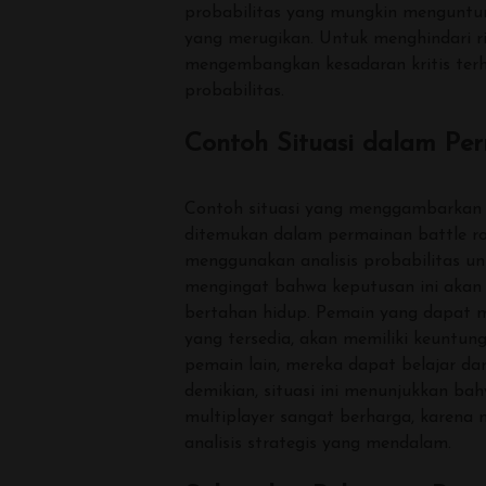
probabilitas yang mungkin mengunt
yang merugikan. Untuk menghindari ri
mengembangkan kesadaran kritis terha
probabilitas.
Contoh Situasi dalam Per
Contoh situasi yang menggambarkan 
ditemukan dalam permainan battle ro
menggunakan analisis probabilitas un
mengingat bahwa keputusan ini akan
bertahan hidup. Pemain yang dapat me
yang tersedia, akan memiliki keuntung
pemain lain, mereka dapat belajar da
demikian, situasi ini menunjukkan b
multiplayer sangat berharga, karena
analisis strategis yang mendalam.