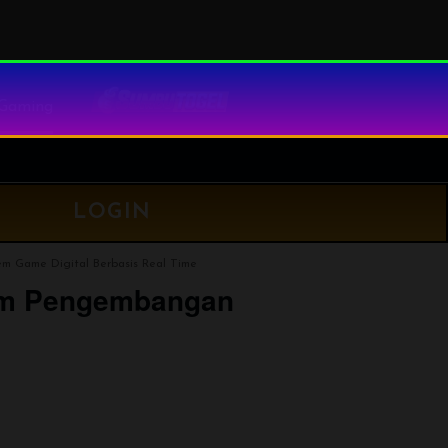
rpercaya
Situs Game Online
LOGIN
DAFTAR
Gaming
LOGIN
m Game Digital Berbasis Real Time
alam Pengembangan