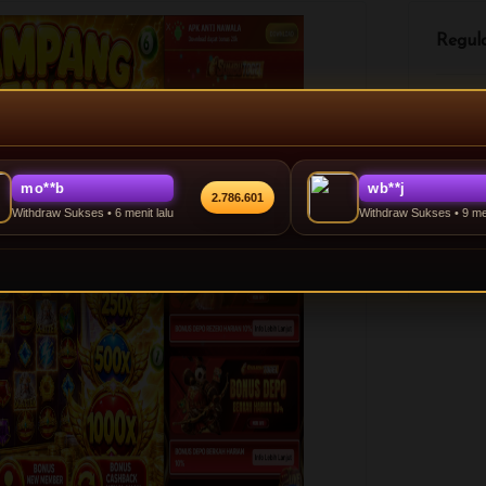
Regula
Regu
Inc
Si
Use, 
Inc
Ag
prod
Inc
Si
The t
Pl
buyer
Te
*b
wb**j
2.786.601
w Sukses • 6 menit lalu
Withdraw Sukses • 9 menit lalu
View
license
details