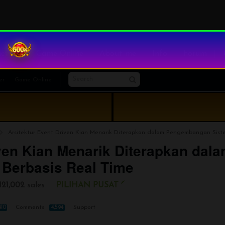
Situs Te
ct Us
Game Online
About me
Info
Forum
Situs
er
Game Online
Game
Online
Resmi
Arsitektur Event Driven Kian Menarik Diterapkan dalam Pengembangan Siste
iven Kian Menarik Diterapkan d
 Berbasis Real Time
121,002
sales
PILIHAN PUSAT
Comments
Support
410
4,594