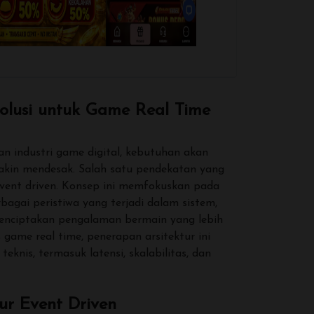
Solusi untuk Game Real Time
n industri game digital, kebutuhan akan
makin mendesak. Salah satu pendekatan yang
event driven. Konsep ini memfokuskan pada
agai peristiwa yang terjadi dalam sistem,
ciptakan pengalaman bermain yang lebih
 game real time, penerapan arsitektur ini
knis, termasuk latensi, skalabilitas, dan
ur Event Driven