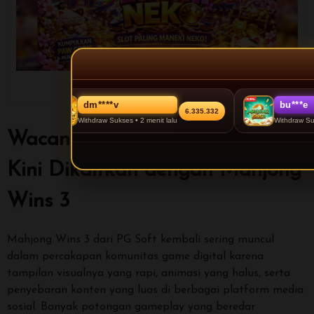
Show More
dm****v
bu***e
41
6.335.332
Withdraw Sukses • 2 menit lalu
Withdraw Sukses •
Wacana Live Casino Baccarat
Kini Dikaitkan dengan Mahjong
Wins 3
Mahjong Wins 3 dari PG Soft kembali sering muncul
dalam percakapan komunitas game digital karena
tampilan visualnya yang rapi, animasi yang halus, serta
penyebaran konten yang luas di berbagai platform media
sosial. Banyak potongan gameplay yang beredar