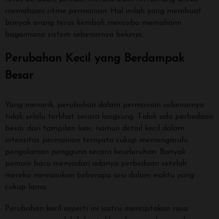
memahami ritme permainan. Hal inilah yang membuat
banyak orang terus kembali mencoba memahami
bagaimana sistem sebenarnya bekerja.
Perubahan Kecil yang Berdampak
Besar
Yang menarik, perubahan dalam permainan sebenarnya
tidak selalu terlihat secara langsung. Tidak ada perbedaan
besar dari tampilan luar, namun detail kecil dalam
intensitas permainan ternyata cukup memengaruhi
pengalaman pengguna secara keseluruhan. Banyak
pemain baru menyadari adanya perbedaan setelah
mereka memainkan beberapa sesi dalam waktu yang
cukup lama.
Perubahan kecil seperti ini justru menciptakan rasa