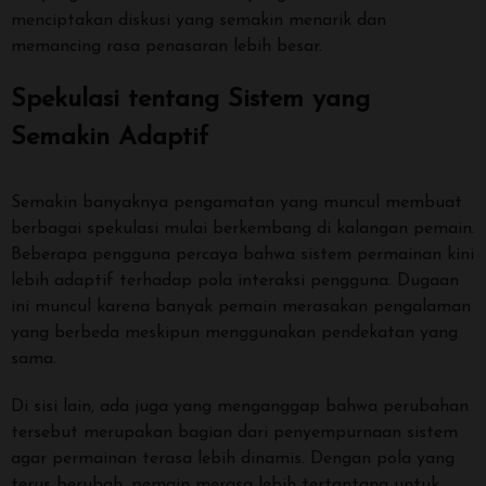
menciptakan diskusi yang semakin menarik dan
memancing rasa penasaran lebih besar.
Spekulasi tentang Sistem yang
Semakin Adaptif
Semakin banyaknya pengamatan yang muncul membuat
berbagai spekulasi mulai berkembang di kalangan pemain.
Beberapa pengguna percaya bahwa sistem permainan kini
lebih adaptif terhadap pola interaksi pengguna. Dugaan
ini muncul karena banyak pemain merasakan pengalaman
yang berbeda meskipun menggunakan pendekatan yang
sama.
Di sisi lain, ada juga yang menganggap bahwa perubahan
tersebut merupakan bagian dari penyempurnaan sistem
agar permainan terasa lebih dinamis. Dengan pola yang
terus berubah, pemain merasa lebih tertantang untuk