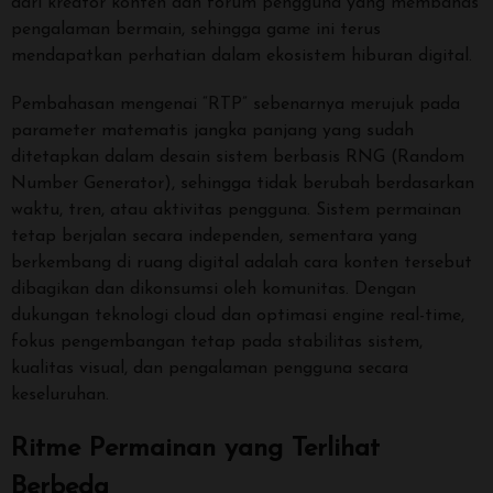
dari kreator konten dan forum pengguna yang membahas
pengalaman bermain, sehingga game ini terus
mendapatkan perhatian dalam ekosistem hiburan digital.
Pembahasan mengenai “RTP” sebenarnya merujuk pada
parameter matematis jangka panjang yang sudah
ditetapkan dalam desain sistem berbasis RNG (Random
Number Generator), sehingga tidak berubah berdasarkan
waktu, tren, atau aktivitas pengguna. Sistem permainan
tetap berjalan secara independen, sementara yang
berkembang di ruang digital adalah cara konten tersebut
dibagikan dan dikonsumsi oleh komunitas. Dengan
dukungan teknologi cloud dan optimasi engine real-time,
fokus pengembangan tetap pada stabilitas sistem,
kualitas visual, dan pengalaman pengguna secara
keseluruhan.
Ritme Permainan yang Terlihat
Berbeda