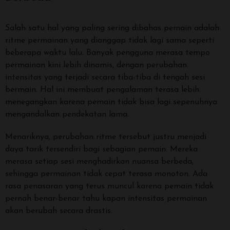
Salah satu hal yang paling sering dibahas pemain adalah
ritme permainan yang dianggap tidak lagi sama seperti
beberapa waktu lalu. Banyak pengguna merasa tempo
permainan kini lebih dinamis, dengan perubahan
intensitas yang terjadi secara tiba-tiba di tengah sesi
bermain. Hal ini membuat pengalaman terasa lebih
menegangkan karena pemain tidak bisa lagi sepenuhnya
mengandalkan pendekatan lama.
Menariknya, perubahan ritme tersebut justru menjadi
daya tarik tersendiri bagi sebagian pemain. Mereka
merasa setiap sesi menghadirkan nuansa berbeda,
sehingga permainan tidak cepat terasa monoton. Ada
rasa penasaran yang terus muncul karena pemain tidak
pernah benar-benar tahu kapan intensitas permainan
akan berubah secara drastis.