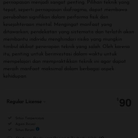
pernapasan menjadi sangat penting. Pilihan teknik yang
tepat, seperti pernapasan diafragma, dapat membawa
perubahan signifikan dalam performa fisik dan
kesejahteraan mental. Mengingat manfaat yang
ditawarkan, pendekatan yang sistematis dan terlatih akan
membantu individu menghindari risiko yang mungkin
timbul akibat penerapan teknik yang salah. Oleh karena
itu, penting untuk berinvestasi dalam waktu untuk
mempelajari dan mempraktikkan teknik ini agar dapat
meraih manfaat maksimal dalam berbagai aspek
kehidupan.
90
$
Regular License
Regular
Included:
Situs Terpercaya
License
Included:
Agen Resmi
SELECTED
Included:
Situs Resmi
90
$
$
$