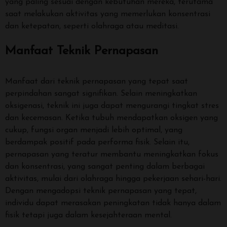
yang paling sesuai dengan kebutuhan mereka, terutama
saat melakukan aktivitas yang memerlukan konsentrasi
dan ketepatan, seperti olahraga atau meditasi.
Manfaat Teknik Pernapasan
Manfaat dari teknik pernapasan yang tepat saat
perpindahan sangat signifikan. Selain meningkatkan
oksigenasi, teknik ini juga dapat mengurangi tingkat stres
dan kecemasan. Ketika tubuh mendapatkan oksigen yang
cukup, fungsi organ menjadi lebih optimal, yang
berdampak positif pada performa fisik. Selain itu,
pernapasan yang teratur membantu meningkatkan fokus
dan konsentrasi, yang sangat penting dalam berbagai
aktivitas, mulai dari olahraga hingga pekerjaan sehari-hari.
Dengan mengadopsi teknik pernapasan yang tepat,
individu dapat merasakan peningkatan tidak hanya dalam
fisik tetapi juga dalam kesejahteraan mental.