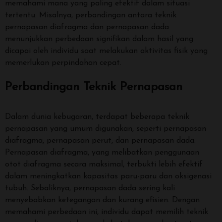
memahami mana yang paling efektif dalam situasi
tertentu. Misalnya, perbandingan antara teknik
pernapasan diafragma dan pernapasan dada
menunjukkan perbedaan signifikan dalam hasil yang
dicapai oleh individu saat melakukan aktivitas fisik yang
memerlukan perpindahan cepat.
Perbandingan Teknik Pernapasan
Dalam dunia kebugaran, terdapat beberapa teknik
pernapasan yang umum digunakan, seperti pernapasan
diafragma, pernapasan perut, dan pernapasan dada.
Pernapasan diafragma, yang melibatkan penggunaan
otot diafragma secara maksimal, terbukti lebih efektif
dalam meningkatkan kapasitas paru-paru dan oksigenasi
tubuh. Sebaliknya, pernapasan dada sering kali
menyebabkan ketegangan dan kurang efisien. Dengan
memahami perbedaan ini, individu dapat memilih teknik