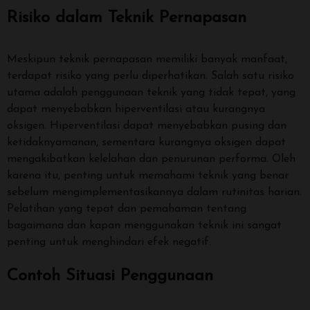
Risiko dalam Teknik Pernapasan
Meskipun teknik pernapasan memiliki banyak manfaat,
terdapat risiko yang perlu diperhatikan. Salah satu risiko
utama adalah penggunaan teknik yang tidak tepat, yang
dapat menyebabkan hiperventilasi atau kurangnya
oksigen. Hiperventilasi dapat menyebabkan pusing dan
ketidaknyamanan, sementara kurangnya oksigen dapat
mengakibatkan kelelahan dan penurunan performa. Oleh
karena itu, penting untuk memahami teknik yang benar
sebelum mengimplementasikannya dalam rutinitas harian.
Pelatihan yang tepat dan pemahaman tentang
bagaimana dan kapan menggunakan teknik ini sangat
penting untuk menghindari efek negatif.
Contoh Situasi Penggunaan