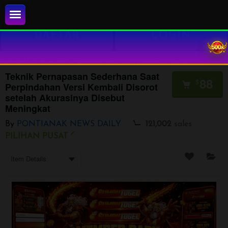
DAFTAR
LOGIN
PONTIANAK NEWS DAILY
Situs Terpercaya
Teknik Pernapasan Sederhana Saat Perpindahan Versi Kembali Disorot setelah Akurasinya Disebut Meningkat
Teknik Pernapasan Sederhana Saat
88
$
Perpindahan Versi Kembali Disorot
setelah Akurasinya Disebut
Meningkat
By
PONTIANAK NEWS DAILY
121,002
sales
PILIHAN PUSAT
Item Details