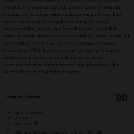
stabilitas aktivitas digital. Melalui pemahaman yang
mendalam mengenai dampak durasi bermain, metode
evaluasi, serta pengenalan indikator yang relevan, kita
dapat menciptakan pengalaman yang tak hanya
menyenangkan tetapi juga berkelanjutan. Mengelola
waktu bermain dengan bijak bukanlah hal yang sepele; ini
menyangkut kualitas pengalaman pengguna secara
keseluruhan. Oleh karena itu, baik pengguna maupun
pengembang harus saling bekerja sama untuk
menciptakan ekosistem interaktif yang harmonis dan
bermanfaat dalam jangka panjang.
90
$
Regular License
Regular
Included:
Situs Terpercaya
License
Included:
Agen Resmi
SELECTED
Included:
Situs Resmi
90
$
90
9
Platform Berlisensi Resmi & Terbaik
$
$