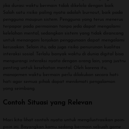
jika durasi waktu bermain tidak dikelola dengan baik.
Salah satu risiko paling nyata adalah burnout, baik pada
pengguna maupun sistem. Pengguna yang terus menerus
terpapar pada permainan tanpa jeda dapat mengalami
kelelahan mental, sedangkan sistem yang tidak dirancang
untuk menangani lonjakan penggunaan dapat mengalami
kerusakan. Selain itu, ada juga risiko penurunan kualitas
interaksi sosial. Terlalu banyak waktu di dunia digital bisa
mengurangi interaksi nyata dengan orang lain, yang justru
penting untuk kesehatan mental. Oleh karena itu,
manajemen waktu bermain perlu dilakukan secara hati-
hati agar semua pihak dapat menikmati pengalaman
yang seimbang.
Contoh Situasi yang Relevan
Mari kita lihat contoh nyata untuk mengilustrasikan poin-
poin ini. Bayangkan kamu sedang bermain sebuah game