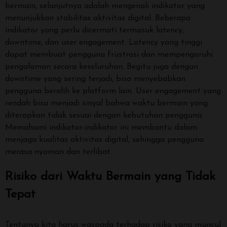
bermain, selanjutnya adalah mengenali indikator yang
menunjukkan stabilitas aktivitas digital. Beberapa
indikator yang perlu dicermati termasuk latency,
downtime, dan user engagement. Latency yang tinggi
dapat membuat pengguna frustrasi dan mempengaruhi
pengalaman secara keseluruhan. Begitu juga dengan
downtime yang sering terjadi, bisa menyebabkan
pengguna beralih ke platform lain. User engagement yang
rendah bisa menjadi sinyal bahwa waktu bermain yang
diterapkan tidak sesuai dengan kebutuhan pengguna.
Memahami indikator-indikator ini membantu dalam
menjaga kualitas aktivitas digital, sehingga pengguna
merasa nyaman dan terlibat.
Risiko dari Waktu Bermain yang Tidak
Tepat
Tentunya kita harus waspada terhadap risiko yang muncul