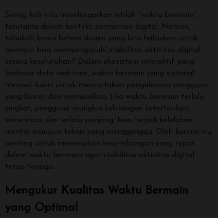
Sering kali kita mendengarkan istilah “waktu bermain”,
terutama dalam konteks permainan digital. Namun,
tahukah kamu bahwa durasi yang kita habiskan untuk
bermain bisa mempengaruhi stabilitas aktivitas digital
secara keseluruhan? Dalam ekosistem interaktif yang
berbasis data real-time, waktu bermain yang optimal
menjadi kunci untuk menciptakan pengalaman pengguna
yang lancar dan memuaskan. Jika waktu bermain terlalu
singkat, pengguna mungkin kehilangan ketertarikan,
sementara jika terlalu panjang, bisa terjadi kelelahan
mental maupun teknis yang mengganggu. Oleh karena itu,
penting untuk menemukan keseimbangan yang tepat
dalam waktu bermain agar stabilitas aktivitas digital
tetap terjaga.
Mengukur Kualitas Waktu Bermain
yang Optimal