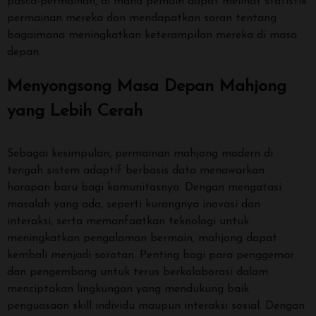
pasca-permainan, di mana pemain dapat melihat statistik
permainan mereka dan mendapatkan saran tentang
bagaimana meningkatkan keterampilan mereka di masa
depan.
Menyongsong Masa Depan Mahjong
yang Lebih Cerah
Sebagai kesimpulan, permainan mahjong modern di
tengah sistem adaptif berbasis data menawarkan
harapan baru bagi komunitasnya. Dengan mengatasi
masalah yang ada, seperti kurangnya inovasi dan
interaksi, serta memanfaatkan teknologi untuk
meningkatkan pengalaman bermain, mahjong dapat
kembali menjadi sorotan. Penting bagi para penggemar
dan pengembang untuk terus berkolaborasi dalam
menciptakan lingkungan yang mendukung baik
penguasaan skill individu maupun interaksi sosial. Dengan