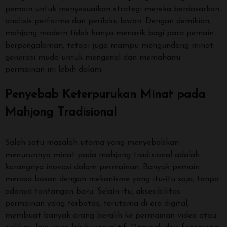
pemain untuk menyesuaikan strategi mereka berdasarkan
analisis performa dan perilaku lawan. Dengan demikian,
mahjong modern tidak hanya menarik bagi para pemain
berpengalaman, tetapi juga mampu mengundang minat
generasi muda untuk mengenal dan memahami
permainan ini lebih dalam.
Penyebab Keterpurukan Minat pada
Mahjong Tradisional
Salah satu masalah utama yang menyebabkan
menurunnya minat pada mahjong tradisional adalah
kurangnya inovasi dalam permainan. Banyak pemain
merasa bosan dengan mekanisme yang itu-itu saja, tanpa
adanya tantangan baru. Selain itu, aksesibilitas
permainan yang terbatas, terutama di era digital,
membuat banyak orang beralih ke permainan video atau