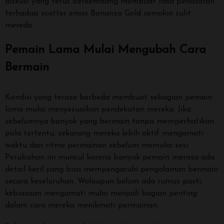
diskusi yang terus berkembang membuat rasa penasaran
terhadap scatter emas Bonanza Gold semakin sulit
mereda.
Pemain Lama Mulai Mengubah Cara
Bermain
Kondisi yang terasa berbeda membuat sebagian pemain
lama mulai menyesuaikan pendekatan mereka. Jika
sebelumnya banyak yang bermain tanpa memperhatikan
pola tertentu, sekarang mereka lebih aktif mengamati
waktu dan ritme permainan sebelum memulai sesi.
Perubahan ini muncul karena banyak pemain merasa ada
detail kecil yang bisa mempengaruhi pengalaman bermain
secara keseluruhan. Walaupun belum ada rumus pasti,
kebiasaan mengamati mulai menjadi bagian penting
dalam cara mereka menikmati permainan.