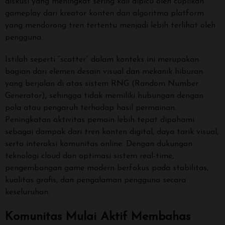
diskusi yang meningkat sering kali dipicu oleh cuplikan
gameplay dari kreator konten dan algoritma platform
yang mendorong tren tertentu menjadi lebih terlihat oleh
pengguna.
Istilah seperti “scatter” dalam konteks ini merupakan
bagian dari elemen desain visual dan mekanik hiburan
yang berjalan di atas sistem RNG (Random Number
Generator), sehingga tidak memiliki hubungan dengan
pola atau pengaruh terhadap hasil permainan.
Peningkatan aktivitas pemain lebih tepat dipahami
sebagai dampak dari tren konten digital, daya tarik visual,
serta interaksi komunitas online. Dengan dukungan
teknologi cloud dan optimasi sistem real-time,
pengembangan game modern berfokus pada stabilitas,
kualitas grafis, dan pengalaman pengguna secara
keseluruhan.
Komunitas Mulai Aktif Membahas