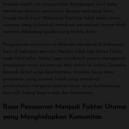
Sensasi seperti ini menciptakan ketegangan kecil yang
membuat pemain penasaran dengan apa yang akan
terjadi berikutnya. Walaupun hasilnya tidak selalu sama,
suasana yang terbentuk membuat permainan terasa lebih
menarik dibanding kondisi yang terlalu datar.
Pengalaman semacam ini akhirnya membentuk kebiasaan
baru di kalangan pemain. Mereka tidak lagi hanya fokus
pada hasil akhir, tetapi juga menikmati proses mengamati
perubahan ritme permainan dari waktu ke waktu. Semakin
banyak detail yang diperhatikan, semakin besar rasa
penasaran yang muncul. Inilah yang membuat
pembahasan mengenai scatter emas terus berkembang
dan sulit hilang begitu saja dari komunitas.
Rasa Penasaran Menjadi Faktor Utama
yang Menghidupkan Komunitas