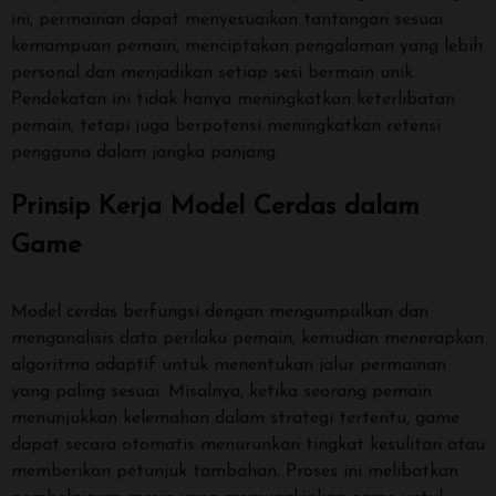
ini, permainan dapat menyesuaikan tantangan sesuai
kemampuan pemain, menciptakan pengalaman yang lebih
personal dan menjadikan setiap sesi bermain unik.
Pendekatan ini tidak hanya meningkatkan keterlibatan
pemain, tetapi juga berpotensi meningkatkan retensi
pengguna dalam jangka panjang.
Prinsip Kerja Model Cerdas dalam
Game
Model cerdas berfungsi dengan mengumpulkan dan
menganalisis data perilaku pemain, kemudian menerapkan
algoritma adaptif untuk menentukan jalur permainan
yang paling sesuai. Misalnya, ketika seorang pemain
menunjukkan kelemahan dalam strategi tertentu, game
dapat secara otomatis menurunkan tingkat kesulitan atau
memberikan petunjuk tambahan. Proses ini melibatkan